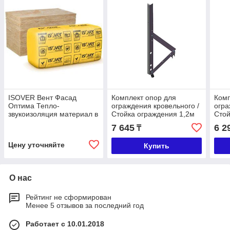
ISOVER Вент Фасад
Комплект опор для
Комп
Оптима Тепло-
ограждения кровельного /
огра
звукоизоляция материал в
Стойка ограждения 1,2м
Стой
плитах
7 645
6 2
₸
Цену уточняйте
Купить
О нас
Рейтинг не сформирован
Менее 5 отзывов за последний год
Работает с 10.01.2018