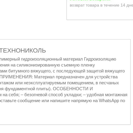
возврат товара в течение 14 дн
а ТЕХНОНИКОЛЬ
лимерный гидроизоляционный материал Гидроизоляцию
ния на силиконизированную съемную пленку
ми битумного вяжущего, с последующей защитой вяжущего
 ПРИМЕНЕНИЯ: Материал предназначен для устройства
 этажом или неэксплуатируемым помещением, в песчаных
ровня фундаментной плиты). ОСОБЕННОСТИ И
на себя; – безогневой способ укладки; – удобная монтажная
 оставьте сообщение или напишите напрямую на WhatsApp по