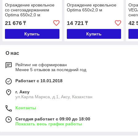
Ограждение кровельное
Ограждение кровельное
Огра
со снегозадержанием
Optima 650х2,0 м
VEGA
Optima 650х2,0 м
снег
фаль
21 676
14 721
42 
₸
₸
Купить
Купить
О нас
Рейтинг не сформирован
Менее 5 отзывов за последний год
Работает с 10.01.2018
г. Аксу
ул.Карла Маркса, д.1, Аксу, Казахстан
Контакты
Сегодня работает с 09:00 до 18:00
Показать весь график работы