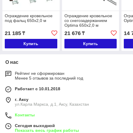
Ограждение кровельное
Ограждение кровельное
Огра
под фальц 650х2,0 м
со снегозадержанием
Opti
Optima 650х2,0 м
21 185
21 676
14 
₸
₸
Купить
Купить
О нас
Рейтинг не сформирован
Менее 5 отзывов за последний год
Работает с 10.01.2018
г. Аксу
ул.Карла Маркса, д.1, Аксу, Казахстан
Контакты
Сегодня выходной
Показать весь график работы