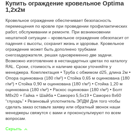
Купить ограждение кровельное Optima
1,2х2м
Кровельное ограждение обеспечивает безопасность
перемещения по кровле при проведении профилактических
работ, обслуживании и ремонте. При возникновении
нештатной ситуации – кровельное ограждение обезопасит от
падения с высоты, сохранит жизнь и здоровье. Кровельное
ограждение может быть дополнено трубками
снегозадержателя, решая одновременно две задачи.
Возможно изготовление в нестандартных цветах по каталогу
RAL. Cроки, стоимость и наличие краски уточняйте у
менеджера. Комплектация • Труба с обжимом d25, длина 2м •
Опора оцинкована (180 г/м²) • Стойка 0,65 м оцинкована (180
г/м²) • Стойка 0,90 м оцинкована (180 г/м²) • Стойка 1,20 м
оцинкована (180 г/м²) • Раскос оцинкован (180 г/м²) • Болт
М8х20 + Гайка + Шайба • Саморез 5,5х19 • Саморез 8х60
“глухарь” • Резиновый уплотнитель ЭПДМ Для того чтобы
сделать заказ оставьте заявку или обратный звонок наши
менеджеры свяжутся с вами и проконсультируют по всем
вопросам.
Скрыть