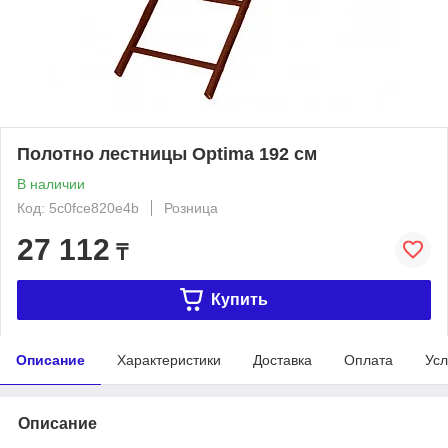
Полотно лестницы Optima 192 см
В наличии
Код: 5c0fce820e4b
Розница
27 112
₸
Купить
Описание
Характеристики
Доставка
Оплата
Усл
Описание