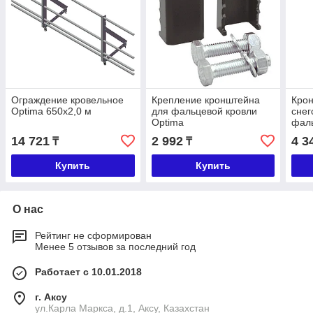
Ограждение кровельное
Крепление кронштейна
Кро
Optima 650х2,0 м
для фальцевой кровли
снег
Optima
фаль
14 721
2 992
4 3
₸
₸
Купить
Купить
О нас
Рейтинг не сформирован
Менее 5 отзывов за последний год
Работает с 10.01.2018
г. Аксу
ул.Карла Маркса, д.1, Аксу, Казахстан