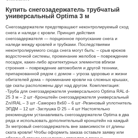
Купить снегозадержатель трубчатый
универсальный Optima 3 м
Снегозадержатели предотвращают неконтролируемый сход
снега и наледи с кровли. Принцип действия
снегозадержателя — порционное пропускание снега и
наледи между кровлей и трубками. Последствиями
неконтролируемого схода снега могут быть: – срыв крюков
водосточной системы, проминание желобов – повреждение
посадок, каких-либо архитектурных элементов вблизи
строения – повреждение автомобиля и другой техники,
припаркованной рядом с домом – угроза здоровью и жизни
обитателей дома – проминание кровли на сложных крышах,
где скаты расположены друг над другом. Комплектация:
-Труба для снегозадержателя универсального Optima RAL d-
25 3 м – 2 шт -Кронштейн снегозадержателя универсальный
Zn//RAL – 3 шт -Саморез 8х60 – 6 шт -Резиновый уплотнитель
ЭПДМ – 12 шт -Заглушка D 25 – 4 шт Настоятельно
рекомендуем устанавливать снегозадержатели Optima в два
ряда и использовать дополнительный кронштейн на каждый
3х метровый снегозадержатель вне зависимости от длины
ската кровли! Чтобы оформить заказа оставьте заявку или