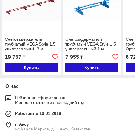
Снегозадержатель
Снегозадержатель
Снег
трубчатый VEGA Style 1,5
трубчатый VEGA Style 1,5
труб
универсальный 3 м
универсальный 1 м
Opti
19 757
7 955
6 7
₸
₸
Купить
Купить
О нас
Рейтинг не сформирован
Менее 5 отзывов за последний год
Работает с 10.01.2018
г. Аксу
ул.Карла Маркса, д.1, Аксу, Казахстан