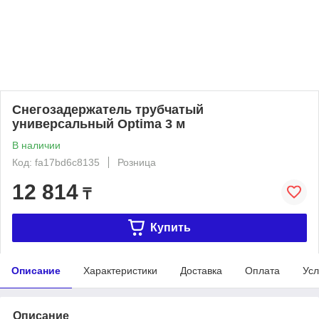
Снегозадержатель трубчатый
универсальный Optima 3 м
В наличии
Код: fa17bd6c8135
Розница
12 814
₸
Купить
Описание
Характеристики
Доставка
Оплата
Усл
Описание