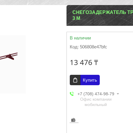
СНЕГОЗАДЕРЖАТЕЛЬ ТР
3 М
В наличии
Код:
506808e47bfc
13 476 ₸
Купить
+7 (708) 474-98-79
Офис компании
мобильный