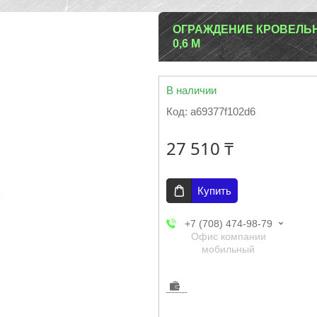
ОГРАЖДЕНИЕ КРОВЕЛЬН
0,6 М
В наличии
Код:
a69377f102d6
27 510 ₸
Купить
+7 (708) 474-98-79
Офис компании
мобильный