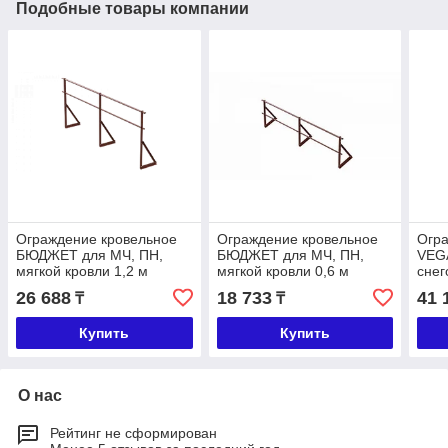
Подобные товары компании
Ограждение кровельное
Ограждение кровельное
Огра
БЮДЖЕТ для МЧ, ПН,
БЮДЖЕТ для МЧ, ПН,
VEGA
мягкой кровли 1,2 м
мягкой кровли 0,6 м
снег
МЧ, 
26 688
18 733
41 
₸
₸
1,2 
Купить
Купить
О нас
Рейтинг не сформирован