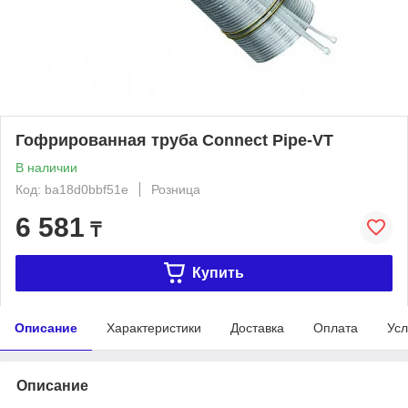
Гофрированная труба Connect Pipe-VT
В наличии
Код: ba18d0bbf51e
Розница
6 581
₸
Купить
Описание
Характеристики
Доставка
Оплата
Усл
Описание