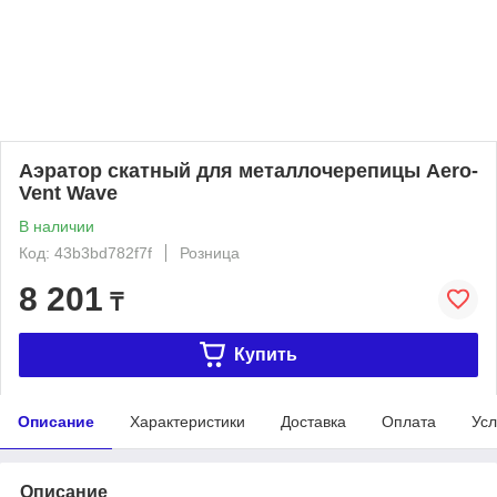
Аэратор скатный для металлочерепицы Aero-
Vent Wave
В наличии
Код: 43b3bd782f7f
Розница
8 201
₸
Купить
Описание
Характеристики
Доставка
Оплата
Усл
Описание