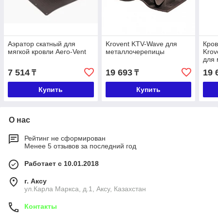
Аэратор скатный для
Krovent KTV-Wave для
Кров
мягкой кровли Aero-Vent
металлочерепицы
Kro
для
7 514
19 693
19 
₸
₸
Купить
Купить
О нас
Рейтинг не сформирован
Менее 5 отзывов за последний год
Работает с 10.01.2018
г. Аксу
ул.Карла Маркса, д.1, Аксу, Казахстан
Контакты