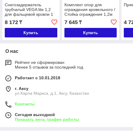
Снегозадержатель
Комплект опор для
Пря
трубчатый VEGA lite 1,2
ограждения кровельного /
для фальцевой кровли 1
Стойка ограждения 1,2м
м
8 172
7 645
4 7
₸
₸
Купить
Купить
О нас
Рейтинг не сформирован
Менее 5 отзывов за последний год
Работает с 10.01.2018
г. Аксу
ул.Карла Маркса, д.1, Аксу, Казахстан
Контакты
Сегодня выходной
Показать весь график работы