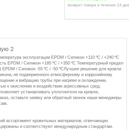
возврат товара в течение 14 дн
мую 2
пература эксплуатации EPDM / Силикон +110 ºC / +240 ºC
ть EPDM / Силикон +185 ºC / +350 ºC Температурный предел
 EPDM / Силикон -55 ºC / -50 ºCЛучшее решение для кровли
икона, не подверженного атмосферному и коррозийному
ещение и вибрацию трубы при нагреве и охлаждении.
тью к окислению и воздействию агрессивных сред.
позволяет устанавливать уплотнители на кровли,
аказ, оставьте заявку или обратный звонок наши менеджеры
сам.
кий ассортимент кровельных материалов, отвечающих
ицированы и соответствуют международным стандартам.