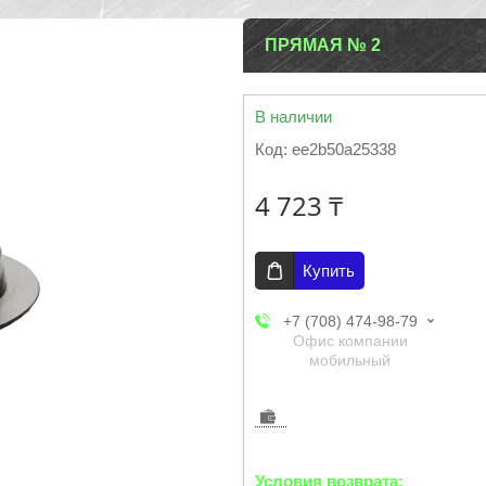
ПРЯМАЯ № 2
В наличии
Код:
ee2b50a25338
4 723 ₸
Купить
+7 (708) 474-98-79
Офис компании
мобильный