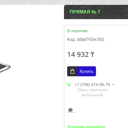
ПРЯМАЯ № 7
В наличии
Код:
ddda742ec5b1
14 932 ₸
Купить
+7 (708) 474-98-79
Офис компании
мобильный