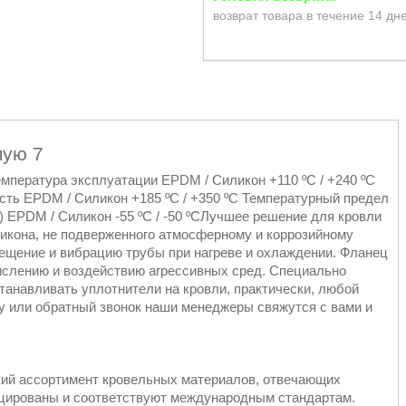
возврат товара в течение 14 дн
мую 7
пература эксплуатации EPDM / Силикон +110 ºC / +240 ºC
ть EPDM / Силикон +185 ºC / +350 ºC Температурный предел
 EPDM / Силикон -55 ºC / -50 ºCЛучшее решение для кровли
икона, не подверженного атмосферному и коррозийному
ещение и вибрацию трубы при нагреве и охлаждении. Фланец
кислению и воздействию агрессивных сред. Специально
танавливать уплотнители на кровли, практически, любой
ку или обратный звонок наши менеджеры свяжутся с вами и
кий ассортимент кровельных материалов, отвечающих
ицированы и соответствуют международным стандартам.