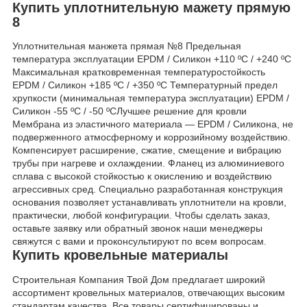
Купить уплотнительную мажету прямую
8
Уплотнительная манжета прямая №8 Предельная
температура эксплуатации EPDM / Силикон +110 ºC / +240 ºC
Максимальная кратковременная температуростойкость
EPDM / Силикон +185 ºC / +350 ºC Температурный предел
хрупкости (минимальная температура эксплуатации) EPDM /
Силикон -55 ºC / -50 ºCЛучшее решение для кровли
Мембрана из эластичного материала — EPDM / Силикона, не
подверженного атмосферному и коррозийному воздействию.
Компенсирует расширение, сжатие, смещение и вибрацию
трубы при нагреве и охлаждении. Фланец из алюминиевого
сплава с высокой стойкостью к окислению и воздействию
агрессивных сред. Специально разработанная конструкция
основания позволяет устанавливать уплотнители на кровли,
практически, любой конфигурации. Чтобы сделать заказ,
оставьте заявку или обратный звонок наши менеджеры
свяжутся с вами и проконсультируют по всем вопросам.
Купить кровельные материалы
Строительная Компания Твой Дом предлагает широкий
ассортимент кровельных материалов, отвечающих высоким
стандартам качества. Все товары сертифицированы и