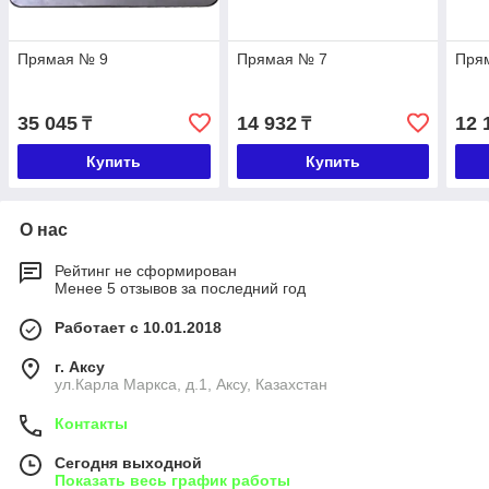
Прямая № 9
Прямая № 7
Пря
35 045
14 932
12 
₸
₸
Купить
Купить
О нас
Рейтинг не сформирован
Менее 5 отзывов за последний год
Работает с 10.01.2018
г. Аксу
ул.Карла Маркса, д.1, Аксу, Казахстан
Контакты
Сегодня выходной
Показать весь график работы