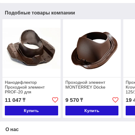
Подобные товары компании
Нанодефлектор
Проходной элемент
Про
Проходной элемент
MONTERREY Döcke
Krov
PROF-20 для
125/
металлопрофиля
11 047
9 570
19 
₸
₸
Купить
Купить
О нас