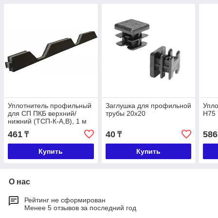
Уплотнитель профильный
Заглушка для профильной
Упл
для СП ПКБ верхний/
трубы 20х20
Н75
нижний (ТСП-К-А,В), 1 м
461
40
586
₸
₸
Купить
Купить
О нас
Рейтинг не сформирован
Менее 5 отзывов за последний год