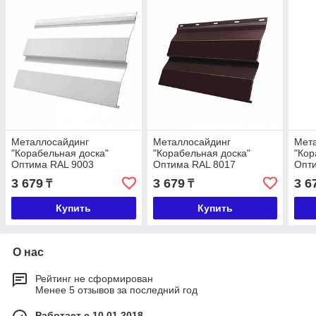
Металлосайдинг
Металлосайдинг
Мет
"Корабельная доска"
"Корабельная доска"
"Кор
Оптима RAL 9003
Оптима RAL 8017
Опт
3 679
3 679
3 6
₸
₸
Купить
Купить
О нас
Рейтинг не сформирован
Менее 5 отзывов за последний год
Работает с 10.01.2018