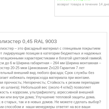
возврат товара в течение 14 дн
олиэстер 0,45 RAL 9003
олиэстер – это фасадный материал с глянцевым покрытием
ает лидирующие позиции в категории бюджетных и надежных
атационными характеристиками и богатой цветовой гаммой.
 см до 6 м Ширина габаритная – 264 мм Ширина монтажная –
эстер 20-25 мкм Цинкование Zn120 Гарантия 7 лет
тельный внешний вид любого фасада; Срок службы без
могает избежать перерасхода материала при монтаже.
я прочность; Негорючесть; Стойкость к резким перепадам
из шланга); Небольшой вес (около 4 кг/м2) позволяет
ость к коррозии, ультрафиолету, агрессивной внешней
ужи или внутри дома; Улучшение тепловой защиты дома.
 в старых, так и в новых домов. Не можете сделать выбор?
ым способом и наши менеджеры ответят на все ваши