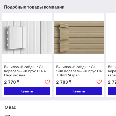
Подобные товары компании
Виниловый сайдинг GL
Виниловый сайдинг GL
Вини
Корабельный брус D 4.4
Slim Корабельный брус D4
Кора
Персиковый
TUNDRA граб
кар
2 770
2 783
2 7
₸
₸
Купить
Купить
О нас