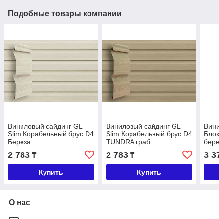
Подобные товары компании
Виниловый сайдинг GL
Виниловый сайдинг GL
Вини
Slim Корабельный брус D4
Slim Корабельный брус D4
Блок
Береза
TUNDRA граб
бере
2 783
2 783
3 3
₸
₸
Купить
Купить
О нас