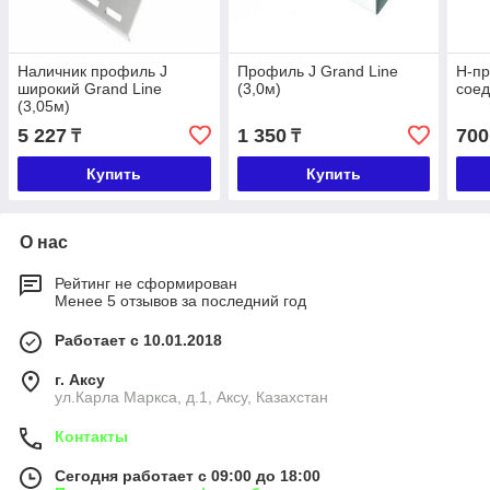
Наличник профиль J
Профиль J Grand Line
Н-п
широкий Grand Line
(3,0м)
сое
(3,05м)
5 227
1 350
700
₸
₸
Купить
Купить
О нас
Рейтинг не сформирован
Менее 5 отзывов за последний год
Работает с 10.01.2018
г. Аксу
ул.Карла Маркса, д.1, Аксу, Казахстан
Контакты
Сегодня работает с 09:00 до 18:00