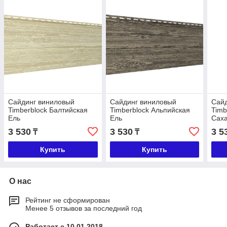
Сайдинг виниловый
Сайдинг виниловый
Сай
Timberblock Балтийская
Timberblock Альпийская
Timb
Ель
Ель
Сах
3 530
3 530
3 5
₸
₸
Купить
Купить
О нас
Рейтинг не сформирован
Менее 5 отзывов за последний год
Работает с 10.01.2018