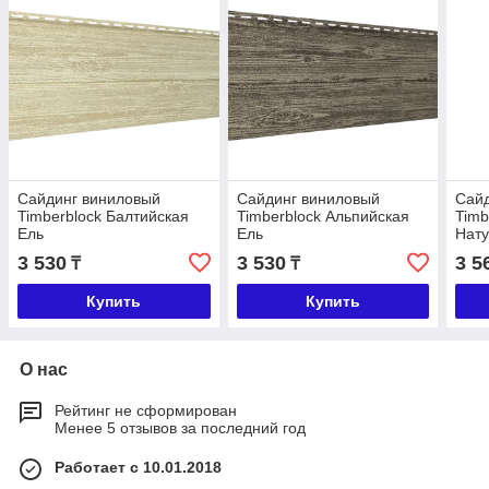
Сайдинг виниловый
Сайдинг виниловый
Сай
Timberblock Балтийская
Timberblock Альпийская
Timb
Ель
Ель
Нат
3 530
3 530
3 5
₸
₸
Купить
Купить
О нас
Рейтинг не сформирован
Менее 5 отзывов за последний год
Работает с 10.01.2018