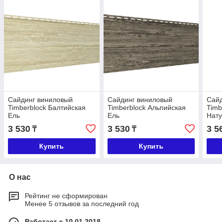
Сайдинг виниловый
Сайдинг виниловый
Сай
Timberblock Балтийская
Timberblock Альпийская
Timb
Ель
Ель
Нат
3 530
3 530
3 5
₸
₸
Купить
Купить
О нас
Рейтинг не сформирован
Менее 5 отзывов за последний год
Работает с 10.01.2018