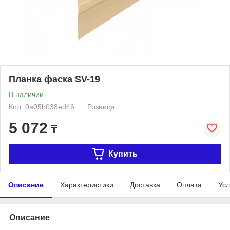
Планка фаска SV-19
В наличии
Код: 0a05b038ed46
Розница
5 072
₸
Купить
Описание
Характеристики
Доставка
Оплата
Усл
Описание