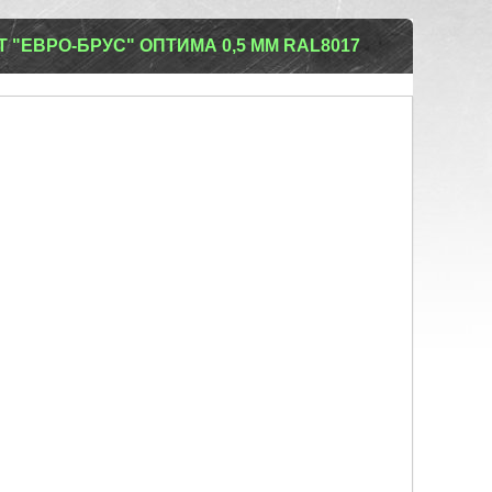
"ЕВРО-БРУС" ОПТИМА 0,5 ММ RAL8017