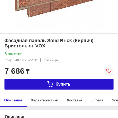
Фасадная панель Solid Brick (Кирпич)
Бристоль от VOX
В наличии
Код: 14f694252218
Розница
7 686
₸
Купить
Описание
Характеристики
Доставка
Оплата
Усл
Описание