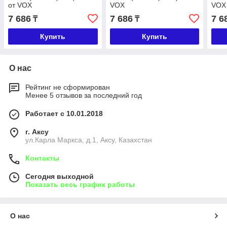
от VOX
VOX
VOX
7 686
7 686
7 6
₸
₸
Купить
Купить
О нас
Рейтинг не сформирован
Менее 5 отзывов за последний год
Работает с 10.01.2018
г. Аксу
ул.Карла Маркса, д.1, Аксу, Казахстан
Контакты
Сегодня выходной
Показать весь график работы
О нас