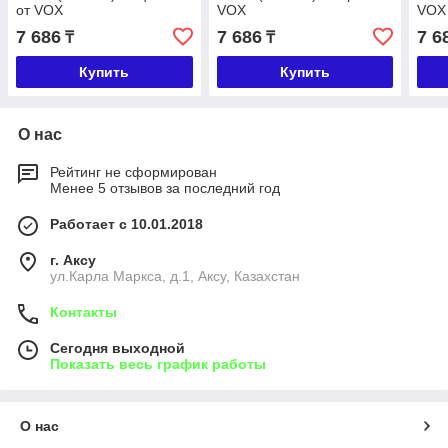
от VOX
VOX
VOX
7 686
7 686
7 6
₸
₸
Купить
Купить
О нас
Рейтинг не сформирован
Менее 5 отзывов за последний год
Работает с 10.01.2018
г. Аксу
ул.Карла Маркса, д.1, Аксу, Казахстан
Контакты
Сегодня выходной
Показать весь график работы
О нас