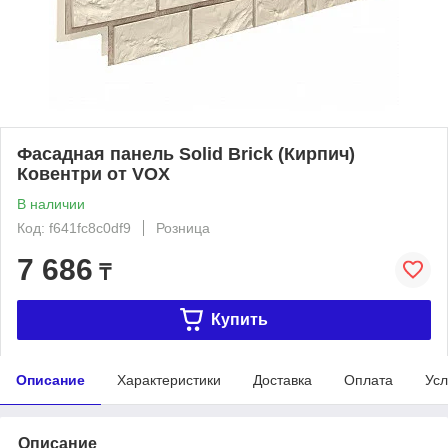
Фасадная панель Solid Brick (Кирпич)
Ковентри от VOX
В наличии
Код: f641fc8c0df9
Розница
7 686
₸
Купить
Описание
Характеристики
Доставка
Оплата
Усл
Описание