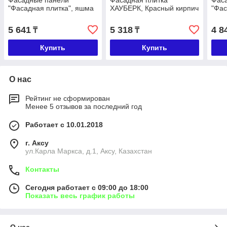
Фасадные панели
Фасадная плитка
Фас
"Фасадная плитка", яшма
ХАУБЕРК, Красный кирпич
"Фас
5 641
5 318
4 8
₸
₸
Купить
Купить
О нас
Рейтинг не сформирован
Менее 5 отзывов за последний год
Работает с 10.01.2018
г. Аксу
ул.Карла Маркса, д.1, Аксу, Казахстан
Контакты
Сегодня работает с 09:00 до 18:00
Показать весь график работы