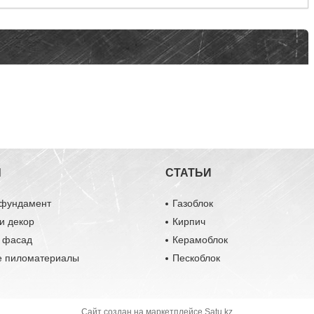
Ы
СТАТЬИ
 фундамент
Газоблок
и декор
Кирпич
и фасад
Керамоблок
е пиломатериалы
Пескоблок
Сайт создан на маркетплейсе
Satu.kz