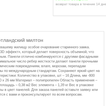
возврат товара в течение 14 дн
отландский милтон
вашему жилищу особое очарование старинного замка.
«3D эффект», который делает поверхность объемной, что
ным. Панели отлично комбинируются с другими фасадными
симальное число ребер жесткости делают панели прочными
мическим повреждениям, влаге, морозам, перепадам
ны по международным стандартам. Сохраняют яркий цвет на
еристики: Количество в упаковке, шт – 16 Длина, мм -800
90 x 26 мм Материал – полипропилен Область применения –
лощадь – 0,38 м2 Вес элемента – 1,39 кг Вес в упаковке
лы в цвет панелей. Для заказа панелей оставьте заявку или
ся с вами и проконсультируют по всем вопросам.