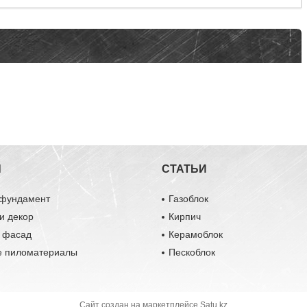
Ы
СТАТЬИ
 фундамент
Газоблок
и декор
Кирпич
и фасад
Керамоблок
е пиломатериалы
Пескоблок
Сайт создан на маркетплейсе
Satu.kz