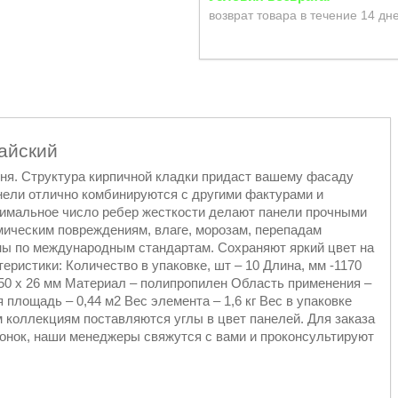
возврат товара в течение 14 дн
айский
мня. Структура кирпичной кладки придаст вашему фасаду
анели отлично комбинируются с другими фактурами и
симальное число ребер жесткости делают панели прочными
мическим повреждениям, влаге, морозам, перепадам
ны по международным стандартам. Сохраняют яркий цвет на
еристики: Количество в упаковке, шт – 10 Длина, мм -1170
450 x 26 мм Материал – полипропилен Область применения –
площадь – 0,44 м2 Вес элемента – 1,6 кг Вес в упаковке
ем коллекциям поставляются углы в цвет панелей. Для заказа
вонок, наши менеджеры свяжутся с вами и проконсультируют