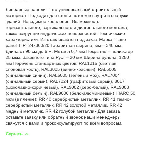
Линеарные панели – это универсальный строительный
материал. Подходит для стен и потолков внутри и снаружи
зданий. Невидимое крепление. Возможность
горизонтального, вертикального и диагонального монтажа,
также вокруг цилиндрических поверхностей. Технические
характеристики: Изготавливаются под заказ. Марка – Line
panel-Т-Р- 24х360/20 Габаритная ширина, мм – 348 мм.
Длина от 90 см до 6 м. Металл 0,7 мм Покрытие – полиэстер
25 мкм. Закрытого типа Руст – 20 мм Ширина рулона, 1250
мм Перечень стандартных цветов: RAL1015 (светлая
слоновая кость), RAL3005 (винно-красный), RAL5005
(сигнальный синий), RAL6005 (зеленый мох), RAL7004
(сигнальный серый), RAL7024 (графитовый серый), 8017
(шоколадно-коричневый), RAL9002 (серо-белый), RAL9003
(сигнальный белый), RAL9006 (бело-алюминиевый) HIARC 50
мкм (в пленке): RR 40 серебристый металлик, RR 41 темно-
серебристый металлик, RR 42 золотой металлик, RR 42
медный металлик, RR 42 голубой металлик Для заказа
оставьте заявку или обратный звонок наши менеджеры
свяжутся с вами и проконсультируют по всем вопросам.
Скрыть