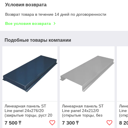
Условия возврата
Возврат товара в течение 14 дней по договоренности
Все условия возврата
Подобные товары компании
Линеарная панель ST
Линеарная панель ST
Лине
Line panel 24х276/20
Line panel 24х212/0
Line
(закрытые торцы, руст 20
(открытые торцы, без
(отк
мм)
руста, оцинкованная)
руст
7 500
7 300
8 2
₸
₸