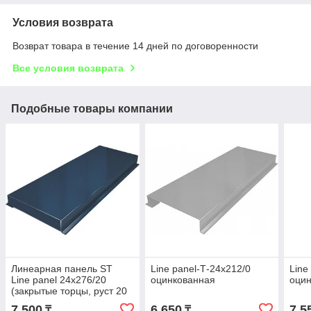
Условия возврата
Возврат товара в течение 14 дней по договоренности
Все условия возврата
Подобные товары компании
Линеарная панель ST
Line panel-Т-24х212/0
Line
Line panel 24х276/20
оцинкованная
оци
(закрытые торцы, руст 20
мм)
7 500
6 650
7 5
₸
₸