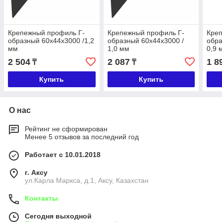
Крепежный профиль Г-
Крепежный профиль Г-
Кре
образный 60х44х3000 /1,2
образный 60х44х3000 /
обра
мм
1,0 мм
0,9 
2 504
2 087
1 8
₸
₸
Купить
Купить
О нас
Рейтинг не сформирован
Менее 5 отзывов за последний год
Работает с 10.01.2018
г. Аксу
ул.Карла Маркса, д.1, Аксу, Казахстан
Контакты
Сегодня выходной