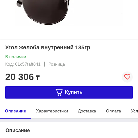
Угол желоба внутренний 135гр
В наличии
Код: 61c57faff841
Розница
20 306
₸
Купить
Описание
Характеристики
Доставка
Оплата
Усл
Описание