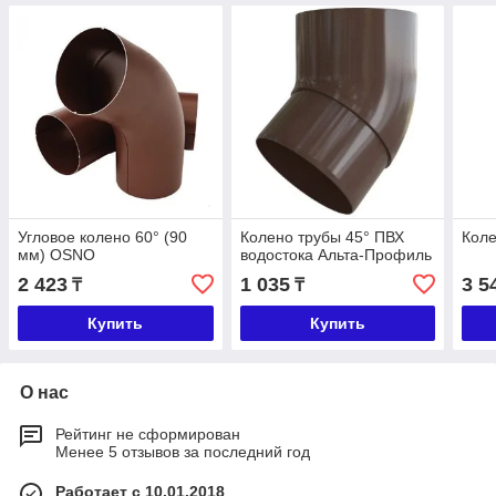
Угловое колено 60° (90
Колено трубы 45° ПВХ
Коле
мм) OSNO
водостока Альта-Профиль
2 423
1 035
3 5
₸
₸
Купить
Купить
О нас
Рейтинг не сформирован
Менее 5 отзывов за последний год
Работает с 10.01.2018