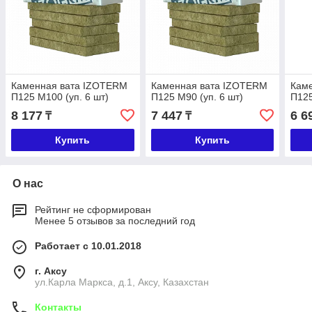
Каменная вата IZOTERM
Каменная вата IZOTERM
Кам
П125 М100 (уп. 6 шт)
П125 М90 (уп. 6 шт)
П125
8 177
7 447
6 6
₸
₸
Купить
Купить
О нас
Рейтинг не сформирован
Менее 5 отзывов за последний год
Работает с 10.01.2018
г. Аксу
ул.Карла Маркса, д.1, Аксу, Казахстан
Контакты