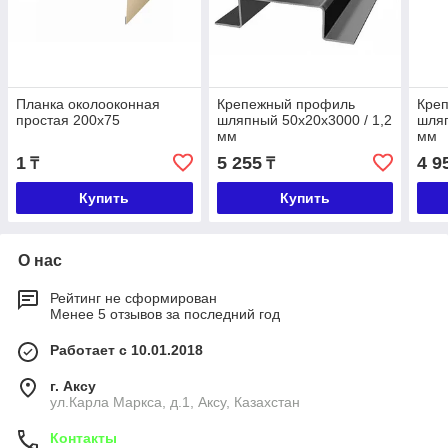
Планка околооконная
Крепежный профиль
Кре
простая 200х75
шляпный 50х20х3000 / 1,2
шляп
мм
мм
1
5 255
4 9
₸
₸
Купить
Купить
О нас
Рейтинг не сформирован
Менее 5 отзывов за последний год
Работает с 10.01.2018
г. Аксу
ул.Карла Маркса, д.1, Аксу, Казахстан
Контакты