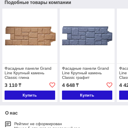
Подобные товары компании
Фасадные панели Grand
Фасадные панели Grand
Фас
Line Крупный камень
Line Крупный камень
Line
Classic глина
Classic графит
Clas
3 110
4 648
4 4
₸
₸
Купить
Купить
О нас
Рейтинг не сформирован