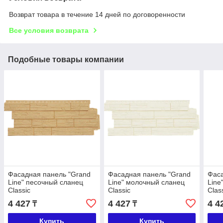
Возврат товара в течение 14 дней по договоренности
Все условия возврата
Подобные товары компании
Фасадная панель "Grand
Фасадная панель "Grand
Фаса
Line" песочный сланец
Line" молочный сланец
Line
Classic
Classic
Clas
4 427
4 427
4 4
₸
₸
Купить
Купить