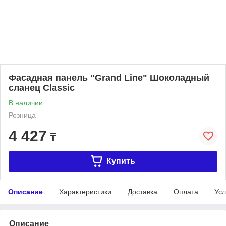
Фасадная панель "Grand Line" Шоколадный
сланец Classic
В наличии
Розница
4 427
₸
Купить
Описание
Характеристики
Доставка
Оплата
Усл
Описание