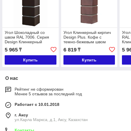
Угол Шоколадный со
Угол Клинкерный кирпич
Угол
швом RAL 7006. Серия
Design Plus. Кофе с
RAL 
Design Клинкерный
темно-бежевым швом
Клин
кирпич
5 965
6 819
5 9
₸
₸
Купить
Купить
О нас
Рейтинг не сформирован
Менее 5 отзывов за последний год
Работает с 10.01.2018
г. Аксу
ул.Карла Маркса, д.1, Аксу, Казахстан
Контакты