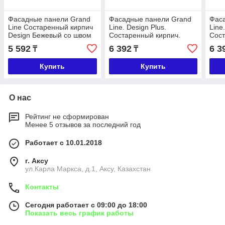
Фасадные панели Grand
Фасадные панели Grand
Фас
Line Состаренный кирпич
Line. Design Plus.
Line
Design Бежевый со швом
Состаренный кирпич.
Сост
RAL 7006
Корица с темно-бежевым
Каш
5 592
6 392
6 3
₸
₸
швом
Купить
Купить
О нас
Рейтинг не сформирован
Менее 5 отзывов за последний год
Работает с 10.01.2018
г. Аксу
ул.Карла Маркса, д.1, Аксу, Казахстан
Контакты
Сегодня работает с 09:00 до 18:00
Показать весь график работы