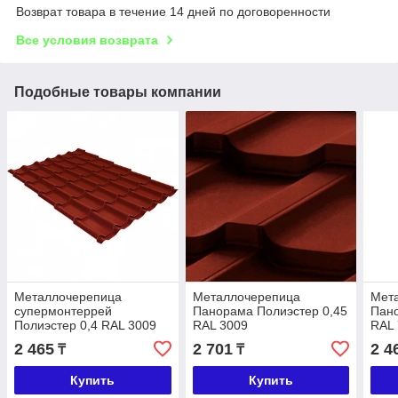
Возврат товара в течение 14 дней по договоренности
Все условия возврата
Подобные товары компании
Металлочерепица
Металлочерепица
Мет
супермонтеррей
Панорама Полиэстер 0,45
Пано
Полиэстер 0,4 RAL 3009
RAL 3009
RAL
2 465
2 701
2 4
₸
₸
Купить
Купить