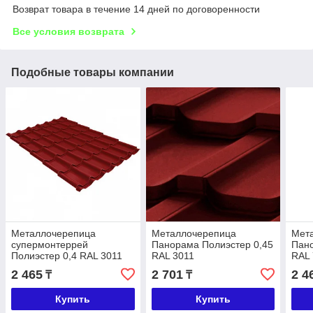
Возврат товара в течение 14 дней по договоренности
Все условия возврата
Подобные товары компании
Металлочерепица
Металлочерепица
Мет
супермонтеррей
Панорама Полиэстер 0,45
Пано
Полиэстер 0,4 RAL 3011
RAL 3011
RAL
2 465
2 701
2 4
₸
₸
Купить
Купить