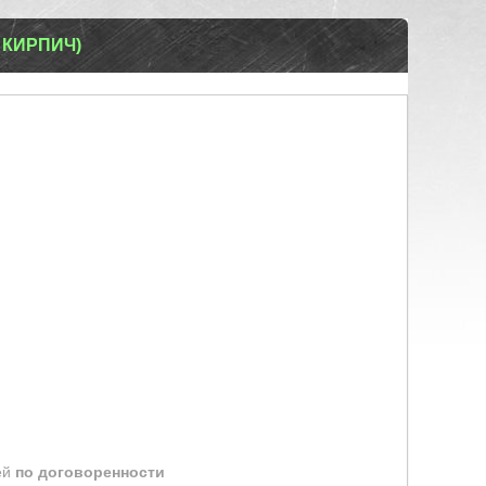
 КИРПИЧ)
ей
по договоренности